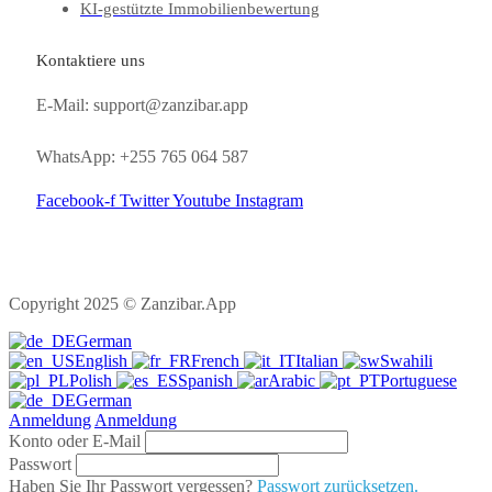
KI-gestützte Immobilienbewertung
Kontaktiere uns
E-Mail: support@zanzibar.app
WhatsApp: +255 765 064 587
Facebook-f
Twitter
Youtube
Instagram
Copyright 2025 © Zanzibar.App
German
English
French
Italian
Swahili
Polish
Spanish
Arabic
Portuguese
German
Anmeldung
Anmeldung
Konto oder E-Mail
Passwort
Haben Sie Ihr Passwort vergessen?
Passwort zurücksetzen.