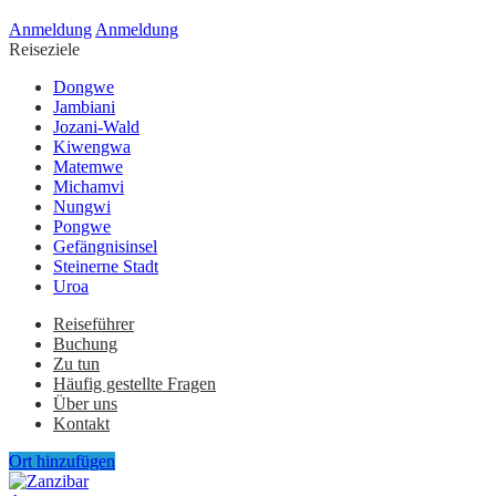
Anmeldung
Anmeldung
Reiseziele
Dongwe
Jambiani
Jozani-Wald
Kiwengwa
Matemwe
Michamvi
Nungwi
Pongwe
Gefängnisinsel
Steinerne Stadt
Uroa
Reiseführer
Buchung
Zu tun
Häufig gestellte Fragen
Über uns
Kontakt
Ort hinzufügen