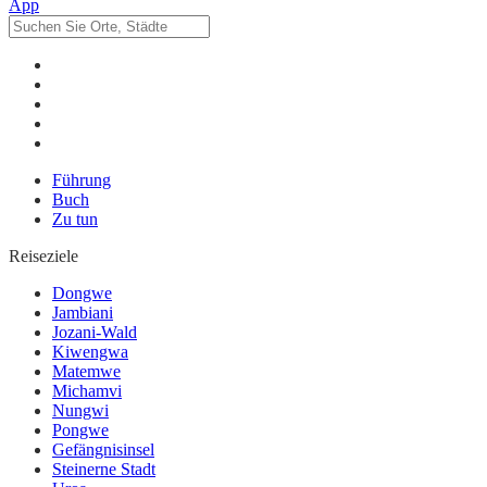
Führung
Buch
Zu tun
Reiseziele
Dongwe
Jambiani
Jozani-Wald
Kiwengwa
Matemwe
Michamvi
Nungwi
Pongwe
Gefängnisinsel
Steinerne Stadt