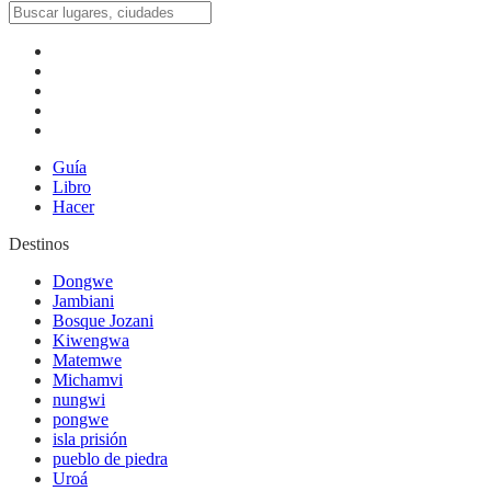
Guía
Libro
Hacer
Destinos
Dongwe
Jambiani
Bosque Jozani
Kiwengwa
Matemwe
Michamvi
nungwi
pongwe
isla prisión
pueblo de piedra
Uroá