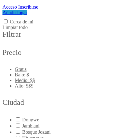
Acceso
Inscribirse
Añadir lugar
Cerca de mí
Limpiar todo
Filtrar
Precio
Gratis
Bajo: $
Medio: $$
Alto: $$$
Ciudad
Dongwe
Jambiani
Bosque Jozani