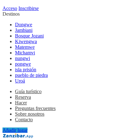
Acceso
Inscribirse
Destinos
Dongwe
Jambiani
Bosque Jozani
Kiwengwa
Matemwe
Michamvi
nungwi
pongwe
isla prisión
pueblo de piedra
Uroá
Guía turístico
Reserva
Hacer
Preguntas frecuentes
Sobre nosotros
Contacto
Añadir lugar