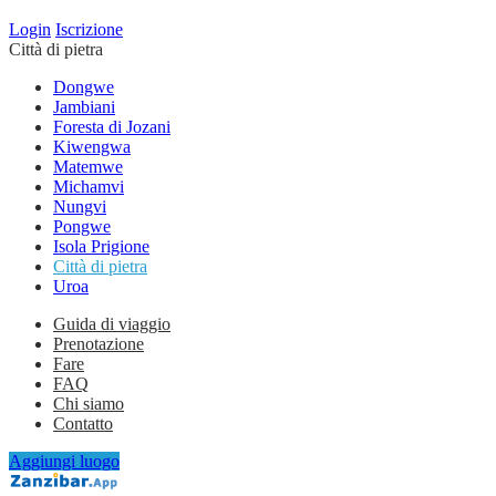
Login
Iscrizione
Città di pietra
Dongwe
Jambiani
Foresta di Jozani
Kiwengwa
Matemwe
Michamvi
Nungvi
Pongwe
Isola Prigione
Città di pietra
Uroa
Guida di viaggio
Prenotazione
Fare
FAQ
Chi siamo
Contatto
Aggiungi luogo