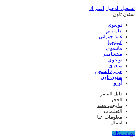
تسجيل الدخول
اشتراك
ستون تاون
دونغوي
جامبياني
غابة جوزاني
كيونجوا
ماتيموي
ميتشامفي
نونجوي
بونغوي
جزيرة السجن
ستون تاون
أوروا
دليل السفر
الحجز
ما يجب فعله
التعليمات
معلومات عنا
اتصال
أضف مكان