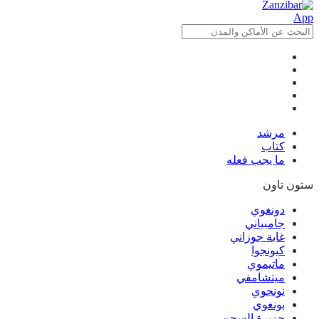
مرشد
كتاب
ما يجب فعله
ستون تاون
دونغوي
جامبياني
غابة جوزاني
كيونجوا
ماتيموي
ميتشامفي
نونجوي
بونغوي
جزيرة السجن