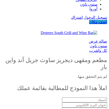
ستون تاون
أوروا
تسجيل الدخول
اشتراك
أضف مكان
صالة عرض
ستون تاون
كل واشرب
مطعم ومقهى ديجريز ساوث جريل آند واين
بار
لم يتم التحقق منها.
املأ هذا النموذج للمطالبة بقائمة عملك