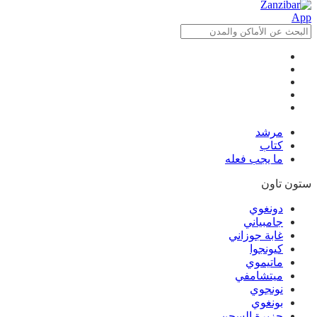
مرشد
كتاب
ما يجب فعله
ستون تاون
دونغوي
جامبياني
غابة جوزاني
كيونجوا
ماتيموي
ميتشامفي
نونجوي
بونغوي
جزيرة السجن