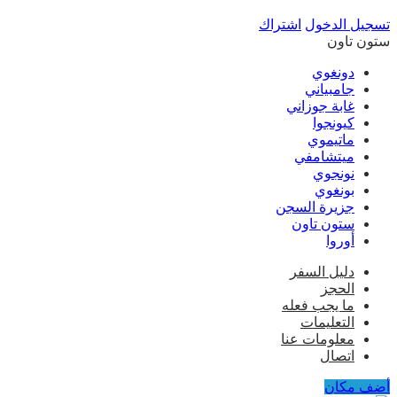
تسجيل الدخول
اشتراك
ستون تاون
دونغوي
جامبياني
غابة جوزاني
كيونجوا
ماتيموي
ميتشامفي
نونجوي
بونغوي
جزيرة السجن
ستون تاون
أوروا
دليل السفر
الحجز
ما يجب فعله
التعليمات
معلومات عنا
اتصال
أضف مكان