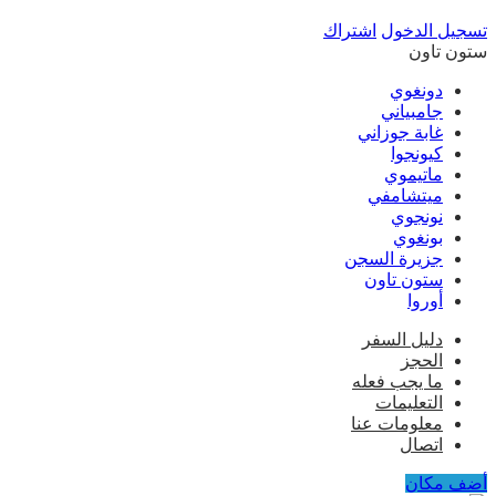
تسجيل الدخول
اشتراك
ستون تاون
دونغوي
جامبياني
غابة جوزاني
كيونجوا
ماتيموي
ميتشامفي
نونجوي
بونغوي
جزيرة السجن
ستون تاون
أوروا
دليل السفر
الحجز
ما يجب فعله
التعليمات
معلومات عنا
اتصال
أضف مكان