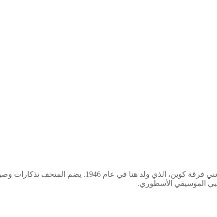
يحتفل متحف فريدي ميركوري في ستون تاون، زنجبار، بحياة و
محبي الموسيقي الأسطوري.