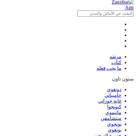
مرشد
كتاب
ما يجب فعله
ستون تاون
دونغوي
جامبياني
غابة جوزاني
كيونجوا
ماتيموي
ميتشامفي
نونجوي
بونغوي
جزيرة السجن