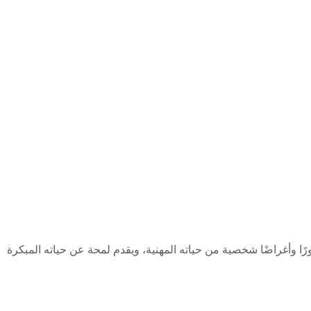
إرث مغني فرقة كوين، الذي ولد هنا في عام 1946. يضم المتحف تذكارات وصورًا وأغراضًا شخصية من حياته المهنية، ويقدم لمحة عن حياته المبكرة