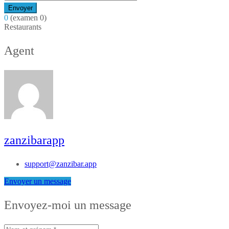
Envoyer
0
(examen 0)
Restaurants
Agent
zanzibarapp
support@zanzibar.app
Envoyer un message
Envoyez-moi un message