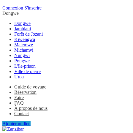
Connexion
S'inscrire
Dongwe
Dongwe
Jambiani
Forêt de Jozani
Kiwengwa
Matemwe
Michamvi
Nungwi
Pongwe
L'île-prison
Ville de pierre
Uroa
Guide de voyage
Réservation
Faire
FAQ
À propos de nous
Contact
Ajouter un lieu