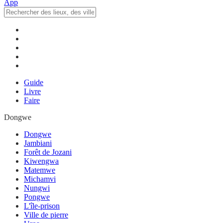
Guide
Livre
Faire
Dongwe
Dongwe
Jambiani
Forêt de Jozani
Kiwengwa
Matemwe
Michamvi
Nungwi
Pongwe
L'île-prison
Ville de pierre