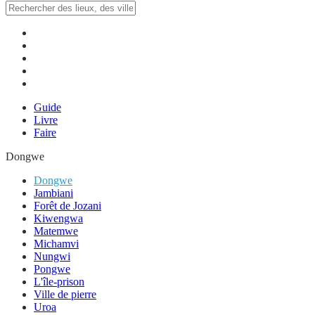
Guide
Livre
Faire
Dongwe
Dongwe
Jambiani
Forêt de Jozani
Kiwengwa
Matemwe
Michamvi
Nungwi
Pongwe
L'île-prison
Ville de pierre
Uroa