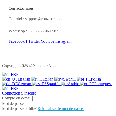
Contactez-nous
Courriel : support@zanzibar.app
Whatsapp : +255 765 064 587
Facebook-f
Twitter
Youtube
Instagram
Copyright 2025 © Zanzibar.App
French
English
Italian
Swahili
Polish
German
Spanish
Arabic
Portuguese
French
Connexion
S'inscrire
Compte ou e-mail
Mot de passe
Mot de passe oublié?
Réinitialiser le mot de passe.