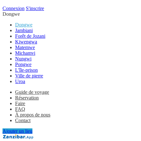
Connexion
S'inscrire
Dongwe
Dongwe
Jambiani
Forêt de Jozani
Kiwengwa
Matemwe
Michamvi
Nungwi
Pongwe
L'île-prison
Ville de pierre
Uroa
Guide de voyage
Réservation
Faire
FAQ
À propos de nous
Contact
Ajouter un lieu