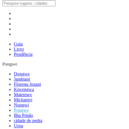
Guia
Livro
Pendência
Pongwe
Dongwe
Jambiani
Floresta Jozani
Kiwengwa
Matemwe
Michamvi
Nungwi
Pongwe
Ilha Prisão
cidade de pedra
Uroa