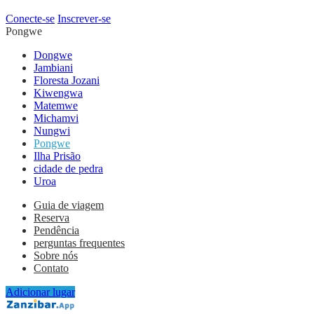
Conecte-se
Inscrever-se
Pongwe
Dongwe
Jambiani
Floresta Jozani
Kiwengwa
Matemwe
Michamvi
Nungwi
Pongwe
Ilha Prisão
cidade de pedra
Uroa
Guia de viagem
Reserva
Pendência
perguntas frequentes
Sobre nós
Contato
Adicionar lugar