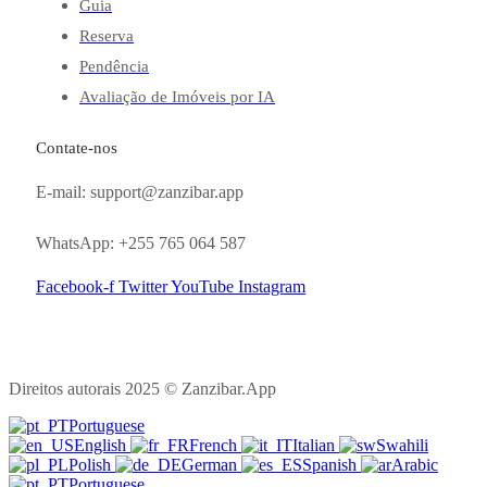
Guia
Reserva
Pendência
Avaliação de Imóveis por IA
Contate-nos
E-mail: support@zanzibar.app
WhatsApp: +255 765 064 587
Facebook-f
Twitter
YouTube
Instagram
Direitos autorais 2025 © Zanzibar.App
Portuguese
English
French
Italian
Swahili
Polish
German
Spanish
Arabic
Portuguese