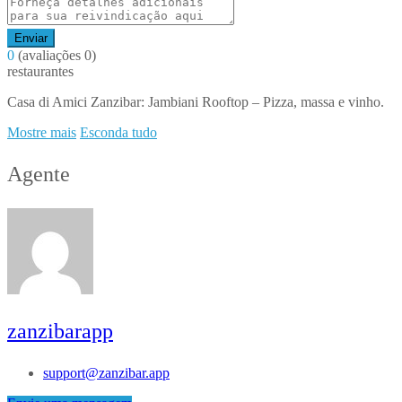
Enviar
0
(avaliações 0)
restaurantes
Casa di Amici Zanzibar: Jambiani Rooftop – Pizza, massa e vinho.
Mostre mais
Esconda tudo
Agente
zanzibarapp
support@zanzibar.app