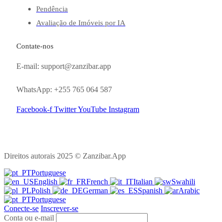
Pendência
Avaliação de Imóveis por IA
Contate-nos
E-mail: support@zanzibar.app
WhatsApp: +255 765 064 587
Facebook-f
Twitter
YouTube
Instagram
Direitos autorais 2025 © Zanzibar.App
Portuguese
English
French
Italian
Swahili
Polish
German
Spanish
Arabic
Portuguese
Conecte-se
Inscrever-se
Conta ou e-mail