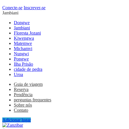
Conecte-se
Inscrever-se
Jambiani
Dongwe
Jambiani
Floresta Jozani
Kiwengwa
Matemwe
Michamvi
Nungwi
Pongwe
Ilha Prisão
cidade de pedra
Uroa
Guia de viagem
Reserva
Pendência
perguntas frequentes
Sobre nós
Contato
Adicionar lugar