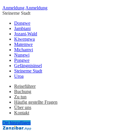
Anmeldung
Anmeldung
Steinerne Stadt
Dongwe
Jambiani
Jozani-Wald
Kiwengwa
Matemwe
Michamvi
Nungwi
Pongwe
Gefängnisinsel
Steinerne Stadt
Uroa
Reiseführer
Buchung
Zu tun
Häufig gestellte Fragen
Über uns
Kontakt
Ort hinzufügen