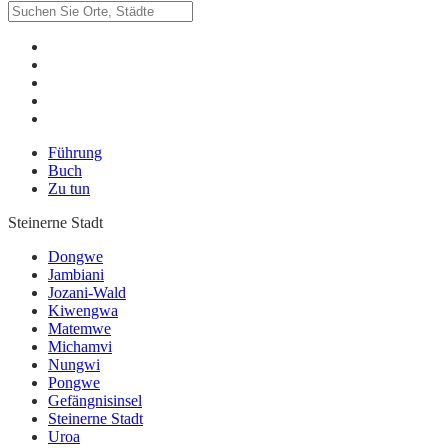
Führung
Buch
Zu tun
Steinerne Stadt
Dongwe
Jambiani
Jozani-Wald
Kiwengwa
Matemwe
Michamvi
Nungwi
Pongwe
Gefängnisinsel
Steinerne Stadt
Uroa