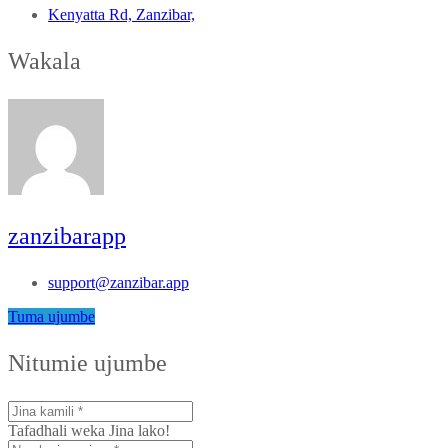
Kenyatta Rd, Zanzibar,
Wakala
zanzibarapp
support@zanzibar.app
Tuma ujumbe
Nitumie ujumbe
Tafadhali weka Jina lako!