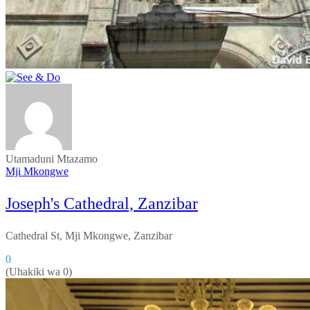
Utamaduni
Mtazamo
Mji Mkongwe
Joseph's Cathedral, Zanzibar
Cathedral St, Mji Mkongwe, Zanzibar
0
(Uhakiki wa 0)