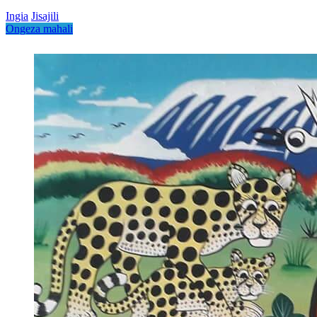
Ingia
Jisajili
Ongeza mahali