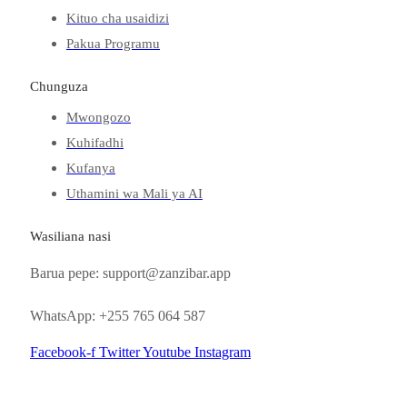
Kituo cha usaidizi
Pakua Programu
Chunguza
Mwongozo
Kuhifadhi
Kufanya
Uthamini wa Mali ya AI
Wasiliana nasi
Barua pepe: support@zanzibar.app
WhatsApp: +255 765 064 587
Facebook-f
Twitter
Youtube
Instagram