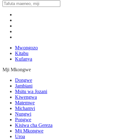
Mwongozo
Kitabu
Kufanya
Mji Mkongwe
Dongwe
Jambiani
Msitu wa Jozani
Kiwengwa
Matemwe
Michamvi
Nungwi
Pongwe
Kisiwa cha Gereza
Mji Mkongwe
Uroa