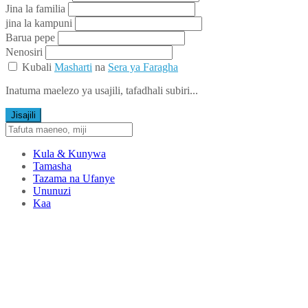
Jina la familia
jina la kampuni
Barua pepe
Nenosiri
Kubali
Masharti
na
Sera ya Faragha
Inatuma maelezo ya usajili, tafadhali subiri...
Jisajili
Kula & Kunywa
Tamasha
Tazama na Ufanye
Ununuzi
Kaa