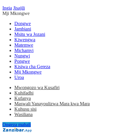
Ingia
Jisajili
Mji Mkongwe
Dongwe
Jambiani
Msitu wa Jozani
Kiwengwa
Matemwe
Michamvi
Nungwi
Pongwe
Kisiwa cha Gereza
Mji Mkongwe
Uroa
Mwongozo wa Kusafiri
Kuhifadhi
Kufanya
Maswali Yanayoulizwa Mara kwa Mara
Kuhusu sisi
Wasiliana
Ongeza mahali