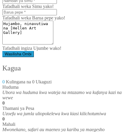
Tafadhali weka Simu yako!
Tafadhali weka Barua pepe yako!
Tafadhali ingiza Ujumbe wako!
Wasilisha Ombi
Kagua
0
Kulingana na 0 Ukaguzi
Huduma
Ubora wa huduma kwa wateja na mtazamo wa kufanya kazi na
wewe
0
Thamani ya Pesa
Uzoefu wa jumla uliopokelewa kwa kiasi kilichotumiwa
0
Mahali
Mwonekano, safari au maeneo ya karibu ya maegesho