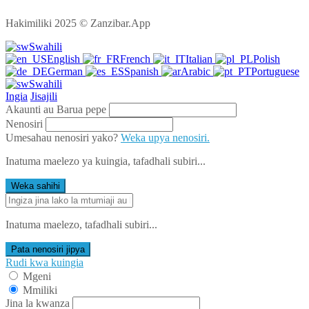
Hakimiliki 2025 © Zanzibar.App
Swahili
English
French
Italian
Polish
German
Spanish
Arabic
Portuguese
Swahili
Ingia
Jisajili
Akaunti au Barua pepe
Nenosiri
Umesahau nenosiri yako?
Weka upya nenosiri.
Inatuma maelezo ya kuingia, tafadhali subiri...
Weka sahihi
Inatuma maelezo, tafadhali subiri...
Pata nenosiri jipya
Rudi kwa kuingia
Mgeni
Mmiliki
Jina la kwanza