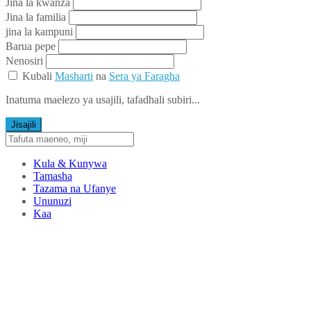
Jina la kwanza
Jina la familia
jina la kampuni
Barua pepe
Nenosiri
Kubali
Masharti
na
Sera ya Faragha
Inatuma maelezo ya usajili, tafadhali subiri...
Jisajili
Kula & Kunywa
Tamasha
Tazama na Ufanye
Ununuzi
Kaa