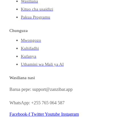
Wasiliana
Kituo cha usaidizi
Pakua Programu
Chunguza
Mwongozo
Kuhifadhi
Kufanya
Uthamini wa Mali ya AI
Wasiliana nasi
Barua pepe: support@zanzibar.app
WhatsApp: +255 765 064 587
Facebook-f
Twitter
Youtube
Instagram