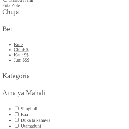
Karibu Nami
Futa Zote
Chuja
Bei
Bure
Chini: $
Kati: $$
Juu: $$$
Kategoria
Aina ya Mahali
Shughuli
Baa
Duka la kahawa
Utamaduni