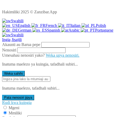
Hakimiliki 2025 © Zanzibar.App
Swahili
English
French
Italian
Polish
German
Spanish
Arabic
Portuguese
Swahili
Ingia
Jisajili
Akaunti au Barua pepe
Nenosiri
Umesahau nenosiri yako?
Weka upya nenosiri.
Inatuma maelezo ya kuingia, tafadhali subiri...
Weka sahihi
Inatuma maelezo, tafadhali subiri...
Pata nenosiri jipya
Rudi kwa kuingia
Mgeni
Mmiliki