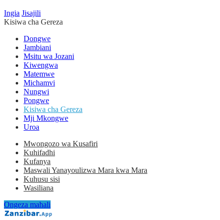
Ingia
Jisajili
Kisiwa cha Gereza
Dongwe
Jambiani
Msitu wa Jozani
Kiwengwa
Matemwe
Michamvi
Nungwi
Pongwe
Kisiwa cha Gereza
Mji Mkongwe
Uroa
Mwongozo wa Kusafiri
Kuhifadhi
Kufanya
Maswali Yanayoulizwa Mara kwa Mara
Kuhusu sisi
Wasiliana
Ongeza mahali