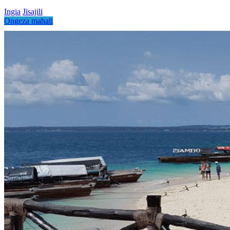
Ingia
Jisajili
Ongeza mahali