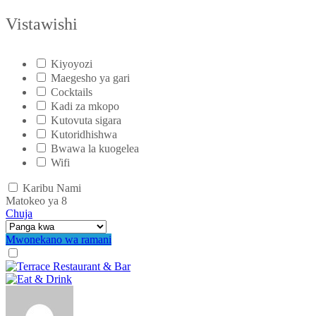
Vistawishi
Kiyoyozi
Maegesho ya gari
Cocktails
Kadi za mkopo
Kutovuta sigara
Kutoridhishwa
Bwawa la kuogelea
Wifi
Karibu Nami
Matokeo ya
8
Chuja
Mwonekano wa ramani