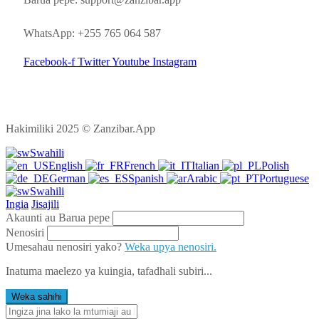
WhatsApp: +255 765 064 587
Facebook-f
Twitter
Youtube
Instagram
Hakimiliki 2025 © Zanzibar.App
Swahili
English
French
Italian
Polish
German
Spanish
Arabic
Portuguese
Swahili
Ingia
Jisajili
Akaunti au Barua pepe
Nenosiri
Umesahau nenosiri yako?
Weka upya nenosiri.
Inatuma maelezo ya kuingia, tafadhali subiri...
Weka sahihi