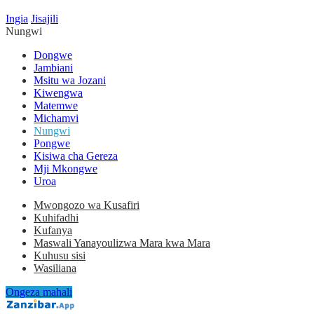
Ingia
Jisajili
Nungwi
Dongwe
Jambiani
Msitu wa Jozani
Kiwengwa
Matemwe
Michamvi
Nungwi
Pongwe
Kisiwa cha Gereza
Mji Mkongwe
Uroa
Mwongozo wa Kusafiri
Kuhifadhi
Kufanya
Maswali Yanayoulizwa Mara kwa Mara
Kuhusu sisi
Wasiliana
Ongeza mahali