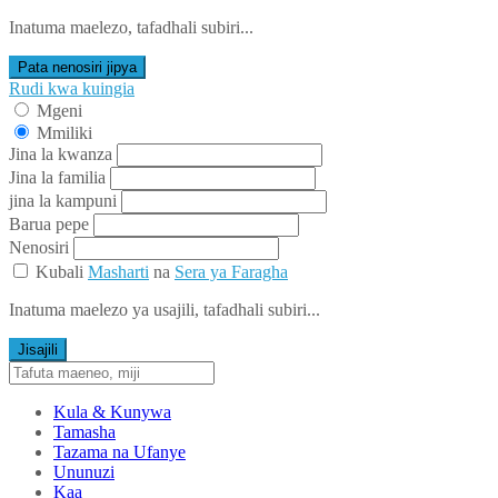
Inatuma maelezo, tafadhali subiri...
Pata nenosiri jipya
Rudi kwa kuingia
Mgeni
Mmiliki
Jina la kwanza
Jina la familia
jina la kampuni
Barua pepe
Nenosiri
Kubali
Masharti
na
Sera ya Faragha
Inatuma maelezo ya usajili, tafadhali subiri...
Jisajili
Kula & Kunywa
Tamasha
Tazama na Ufanye
Ununuzi
Kaa