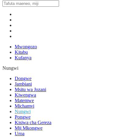
Mwongozo
Kitabu
Kufanya
Nungwi
Dongwe
Jambiani
Msitu wa Jozani
Kiwengwa
Matemwe
Michamvi
Nungwi
Pongwe
Kisiwa cha Gereza
Mji Mkongwe
Uroa