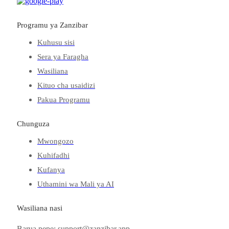
Programu ya Zanzibar
Kuhusu sisi
Sera ya Faragha
Wasiliana
Kituo cha usaidizi
Pakua Programu
Chunguza
Mwongozo
Kuhifadhi
Kufanya
Uthamini wa Mali ya AI
Wasiliana nasi
Barua pepe: support@zanzibar.app