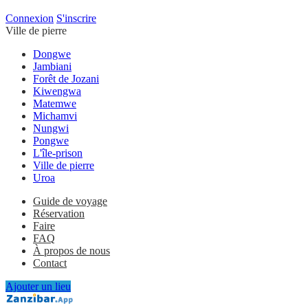
Connexion
S'inscrire
Ville de pierre
Dongwe
Jambiani
Forêt de Jozani
Kiwengwa
Matemwe
Michamvi
Nungwi
Pongwe
L'île-prison
Ville de pierre
Uroa
Guide de voyage
Réservation
Faire
FAQ
À propos de nous
Contact
Ajouter un lieu