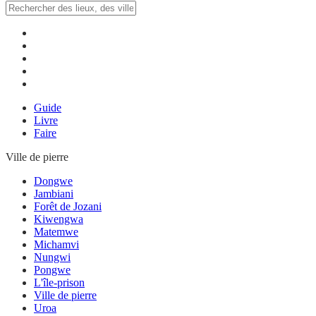
Guide
Livre
Faire
Ville de pierre
Dongwe
Jambiani
Forêt de Jozani
Kiwengwa
Matemwe
Michamvi
Nungwi
Pongwe
L'île-prison
Ville de pierre
Uroa