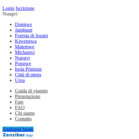
Login
Iscrizione
Nungvi
Dongwe
Jambiani
Foresta di Jozani
Kiwengwa
Matemwe
Michamvi
Nungvi
Pongwe
Isola Prigione
Città di pietra
Uroa
Guida di viaggio
Prenotazione
Fare
FAQ
Chi siamo
Contatto
Aggiungi luogo