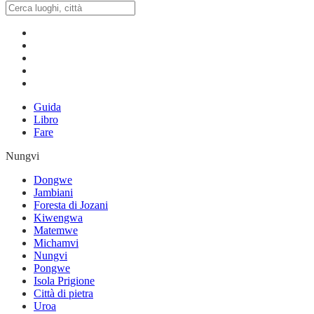
Guida
Libro
Fare
Nungvi
Dongwe
Jambiani
Foresta di Jozani
Kiwengwa
Matemwe
Michamvi
Nungvi
Pongwe
Isola Prigione
Città di pietra
Uroa