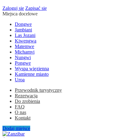
Zaloguj sie
Zapisać się
Miejsca docelowe
Dongwe
Jambiani
Las Jozani
Kiwengwa
Matemwe
Michamvi
Nungwi
Pongwe
Wyspa więzienna
Kamienne miasto
Uroa
Przewodnik turystyczny
Rezerwacja
Do zrobienia
FAQ
O nas
Kontakt
Dodaj miejsce