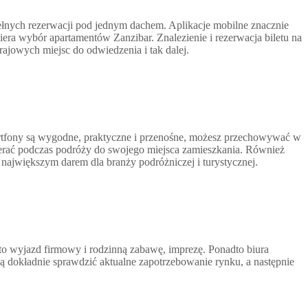
ełnych rezerwacji pod jednym dachem. Aplikacje mobilne znacznie
iera wybór apartamentów Zanzibar. Znalezienie i rezerwacja biletu na
krajowych miejsc do odwiedzenia i tak dalej.
martfony są wygodne, praktyczne i przenośne, możesz przechowywać w
bierać podczas podróży do swojego miejsca zamieszkania. Również
 największym darem dla branży podróżniczej i turystycznej.
 to wyjazd firmowy i rodzinną zabawę, imprezę. Ponadto biura
zą dokładnie sprawdzić aktualne zapotrzebowanie rynku, a następnie