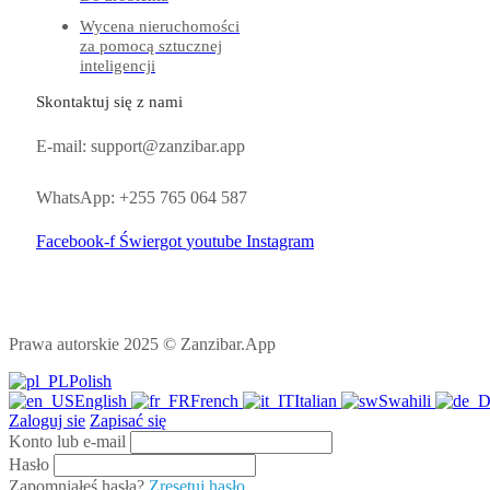
Wycena nieruchomości
za pomocą sztucznej
inteligencji
Skontaktuj się z nami
E-mail: support@zanzibar.app
WhatsApp: +255 765 064 587
Facebook-f
Świergot
youtube
Instagram
Prawa autorskie 2025 © Zanzibar.App
Polish
English
French
Italian
Swahili
Zaloguj sie
Zapisać się
Konto lub e-mail
Hasło
Zapomniałeś hasła?
Zresetuj hasło.