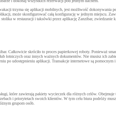
zibarze i dokonaj wszystkich rezerwacji pod jednym dachem.
kacji trzyma się aplikacji mobilnych, jest możliwość dokonywania p
 aplikacji, może skonfigurować całą konfigurację w jednym miejscu. Zaw
stolika w restauracji i taksówki przez aplikację Zanzibar, zwiedzanie 
zibar. Całkowicie skróciło to proces papierkowej roboty. Ponieważ s
ch lub lotniczych oraz innych ważnych dokumentów. Nie musisz ich za
niu po udostępnieniu aplikacji. Transakcje internetowe są pomocnym i
ługi, które zawierają pakiety wycieczek dla różnych celów. Obejmuje
rzebach i priorytetach swoich klientów. W tym celu biura podróży mus
 różnym grupom osób.