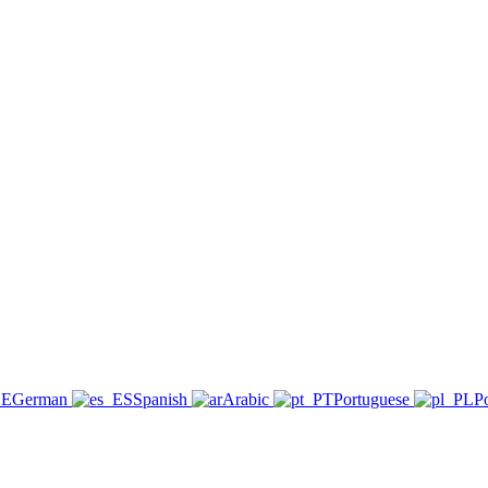
German
Spanish
Arabic
Portuguese
Po