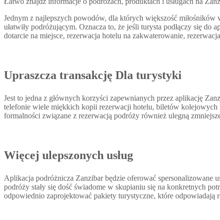
Łatwo znajdź informacje o podróżach, produktach i usługach na Zan
Jednym z najlepszych powodów, dla których większość miłośników wa
ułatwiły podróżującym. Oznacza to, że jeśli turysta podłączy się do
dotarcie na miejsce, rezerwacja hotelu na zakwaterowanie, rezerwacja 
Upraszcza transakcję
Dla turystyki
Jest to jedna z głównych korzyści zapewnianych przez aplikację Zan
telefonie wiele miękkich kopii rezerwacji hotelu, biletów kolejowy
formalności związane z rezerwacją podróży również ulegną zmniejsze
Więcej ulepszonych usług
Aplikacja podróżnicza Zanzibar będzie oferować spersonalizowane us
podróży stały się dość świadome w skupianiu się na konkretnych pot
odpowiednio zaprojektować pakiety turystyczne, które odpowiadają