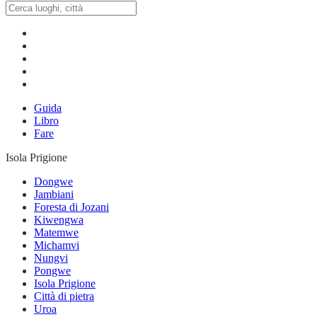
Guida
Libro
Fare
Isola Prigione
Dongwe
Jambiani
Foresta di Jozani
Kiwengwa
Matemwe
Michamvi
Nungvi
Pongwe
Isola Prigione
Città di pietra
Uroa