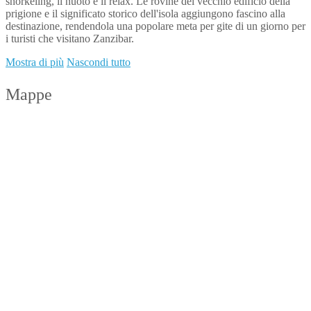
snorkeling, il nuoto e il relax. Le rovine del vecchio edificio della
prigione e il significato storico dell'isola aggiungono fascino alla
destinazione, rendendola una popolare meta per gite di un giorno per
i turisti che visitano Zanzibar.
Mostra di più
Nascondi tutto
Mappe