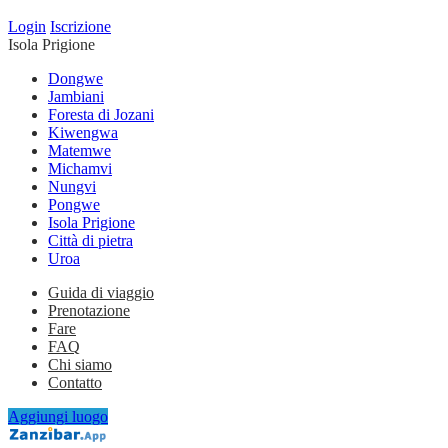
Login
Iscrizione
Isola Prigione
Dongwe
Jambiani
Foresta di Jozani
Kiwengwa
Matemwe
Michamvi
Nungvi
Pongwe
Isola Prigione
Città di pietra
Uroa
Guida di viaggio
Prenotazione
Fare
FAQ
Chi siamo
Contatto
Aggiungi luogo