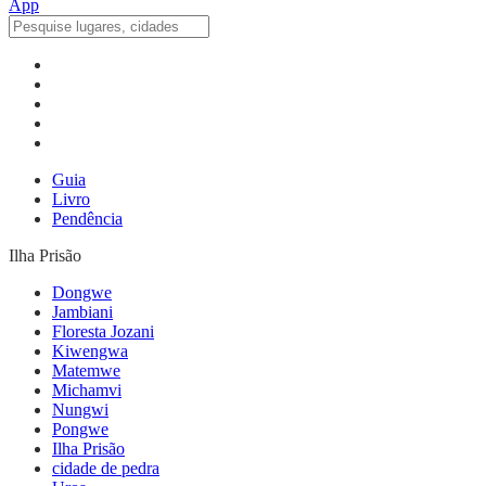
Guia
Livro
Pendência
Ilha Prisão
Dongwe
Jambiani
Floresta Jozani
Kiwengwa
Matemwe
Michamvi
Nungwi
Pongwe
Ilha Prisão
cidade de pedra