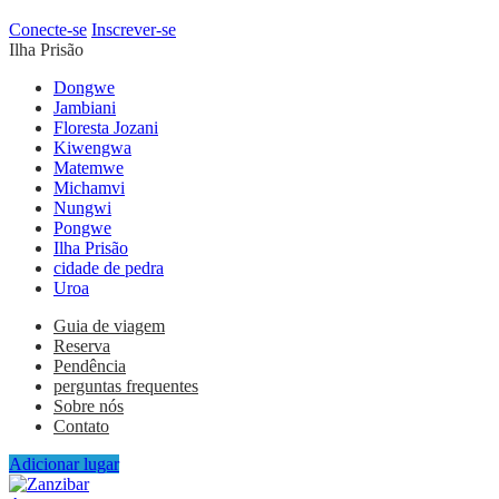
Conecte-se
Inscrever-se
Ilha Prisão
Dongwe
Jambiani
Floresta Jozani
Kiwengwa
Matemwe
Michamvi
Nungwi
Pongwe
Ilha Prisão
cidade de pedra
Uroa
Guia de viagem
Reserva
Pendência
perguntas frequentes
Sobre nós
Contato
Adicionar lugar