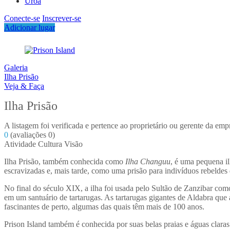
Uroa
Conecte-se
Inscrever-se
Adicionar lugar
Galeria
Ilha Prisão
Veja & Faça
Ilha Prisão
A listagem foi verificada e pertence ao proprietário ou gerente da emp
0
(avaliações 0)
Atividade
Cultura
Visão
Ilha Prisão, também conhecida como
Ilha Changuu
, é uma pequena i
escravizadas e, mais tarde, como uma prisão para indivíduos rebeldes 
No final do século XIX, a ilha foi usada pelo Sultão de Zanzibar c
em um santuário de tartarugas. As tartarugas gigantes de Aldabra que 
fascinantes de perto, algumas das quais têm mais de 100 anos.
Prison Island também é conhecida por suas belas praias e águas clara