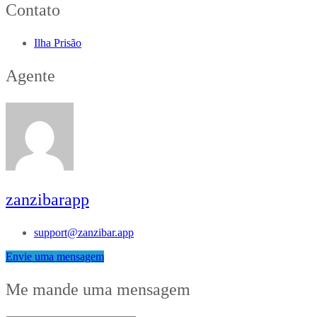
Contato
Ilha Prisão
Agente
zanzibarapp
support@zanzibar.app
Envie uma mensagem
Me mande uma mensagem