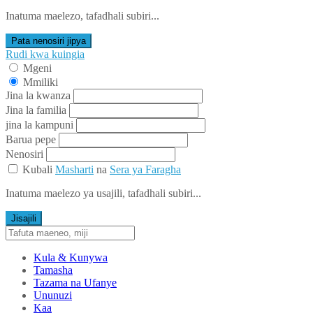
Inatuma maelezo, tafadhali subiri...
Pata nenosiri jipya
Rudi kwa kuingia
Mgeni
Mmiliki
Jina la kwanza
Jina la familia
jina la kampuni
Barua pepe
Nenosiri
Kubali
Masharti
na
Sera ya Faragha
Inatuma maelezo ya usajili, tafadhali subiri...
Jisajili
Kula & Kunywa
Tamasha
Tazama na Ufanye
Ununuzi
Kaa